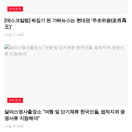
K타운N
[데스크칼럼] 짜집기 된 가짜뉴스는 현대판 ‘주초위왕(走肖爲
王)’
2월 17, 2025
K타운N
달라스영사출장소 “여행 및 단기체류 한국인들, 법적지위 증
명서류 지참해야”
2월 14, 2025