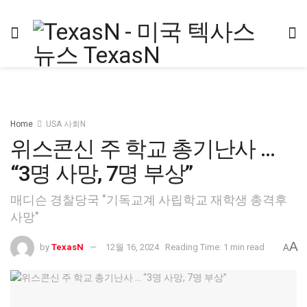
Home
USA 사회N
위스콘신 주 학교 총기난사 …
“3명 사망, 7명 부상”
매디슨 경찰당국 "기독교계 사립학교 재학생 총격후
사망"
A
by
TexasN
12월 16, 2024
Reading Time: 1 min read
A