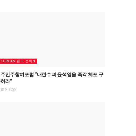
KOREAN 한국 정치N
주민주참여포럼 “내란수괴 윤석열을 즉각 체포 구
하라”
월 5, 2025