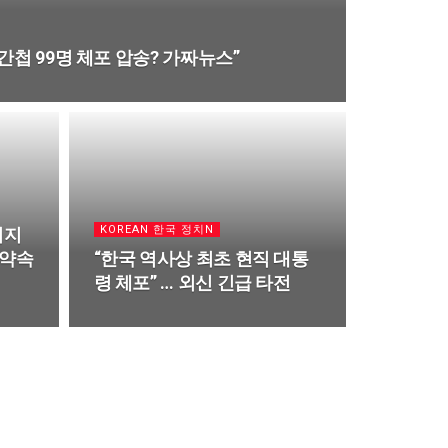
첩 99명 체포 압송? 가짜뉴스”
KOREAN 한국 정치N
지지
미약속
“한국 역사상 최초 현직 대통
령 체포” … 외신 긴급 타전