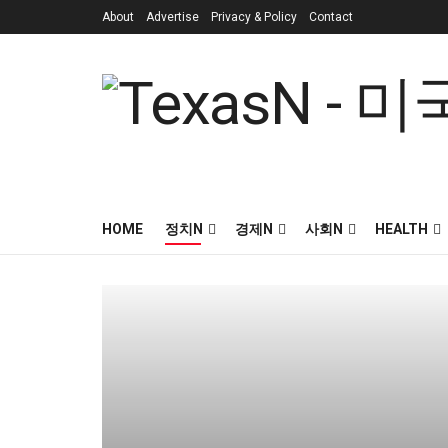
About
Advertise
Privacy & Policy
Contact
HOME
정치N
경제N
사회N
HEALTH