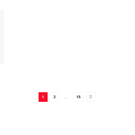
1
2
…
15