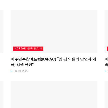
KOREAN 한국 정치N
미주민주참여포럼(KAPAC) “영 김 의원의 망언과 왜
미
곡, 강력 규탄”
속
1월 10, 2025
1