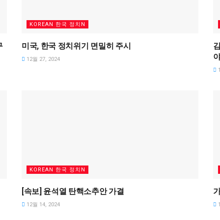
KOREAN 한국 정치N
구
미국, 한국 정치위기 면밀히 주시
김
야
12월 27, 2024
1
KOREAN 한국 정치N
동
[속보] 윤석열 탄핵소추안 가결
가
12월 14, 2024
1