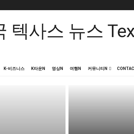
K-비즈니스
K타운N
영상N
여행N
커뮤니티N
CONTAC